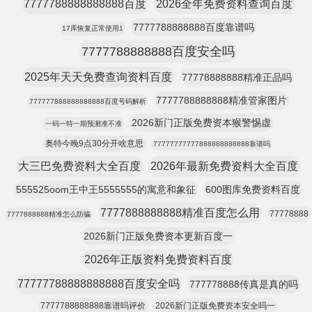
7777788888888888百度
2026全年免费资料查询百度
7777788888888百度靠谱吗
17库恢复正常使用1
7777788888888百度安全吗
2025年天天免费查询资料百度
77778888888精准正品吗
7777788888888精准管家图片
777777888888888888百度号码解析
2026新门正版免费资本猴警惕虚
一码一特一期预测准不准
奥特今晚9点30分开啥意思
77777777777888888888888靠谱吗
大三巴免费资料大全百度
2026年最新免费资料大全百度
555525oom王中王5555555的寓意和象征
600图库免费资料百度
7777888888888精准百度怎么用
77778888
7777888888精准怎么防骗
2026新门正版免费资本更新百度一
2026年正版资料免费资料百度
77777788888888888百度安全吗
777778888传真是真的吗
7777788888888靠谱吗评价
2026新门正版免费资本安全吗一