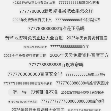
7777788888精准怎么防骗
493333WWW马头诗背后的故事
7777788888新奥精准减肥效果怎么样
2026年免费资料百度中文
777788888888精准防骗技巧
777788888888精准是正品吗
芳草地资料免费正版大全百度
2025年天免费资料百度
7777788888888888百度
2026年免费资料百度
2026年天天免费资料百度官方
2026全年免费资料查询百度
7777788888888百度靠谱吗
7777788888888百度安全吗
77778888888精准正品吗
7777788888888精准管家图片
777777888888888888百度号码解析
一码一特一期预测准不准
2026新门正版免费资本猴警惕虚
77777777777888888888888靠谱吗
奥特今晚9点30分开啥意思
2026年最新免费资料大全百度
2025年天天免费查询资料百度