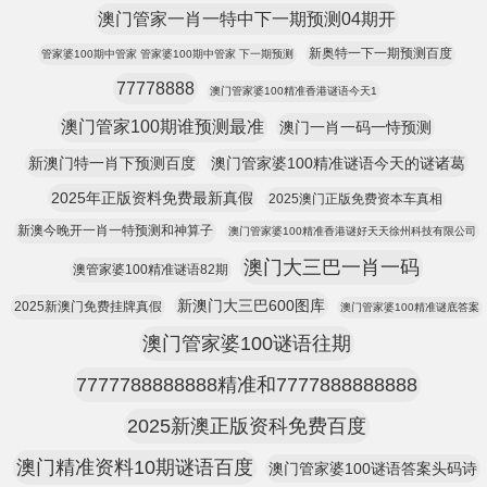
澳门管家一肖一特中下一期预测04期开
新奥特一下一期预测百度
管家婆100期中管家 管家婆100期中管家 下一期预测
77778888
澳门管家婆100精准香港谜语今天1
澳门管家100期谁预测最准
澳门一肖一码一恃预测
新澳门特一肖下预测百度
澳门管家婆100精准谜语今天的谜诸葛
2025年正版资料免费最新真假
2025澳门正版免费资本车真相
新澳今晚开一肖一特预测和神算子
澳门管家婆100精准香港谜好天天徐州科技有限公司
澳门大三巴一肖一码
澳管家婆100精准谜语82期
新澳门大三巴600图库
2025新澳门免费挂牌真假
澳门管家婆100精准谜底答案
澳门管家婆100谜语往期
7777788888888精准和7777888888888
2025新澳正版资科免费百度
澳门精准资料10期谜语百度
澳门管家婆100谜语答案头码诗