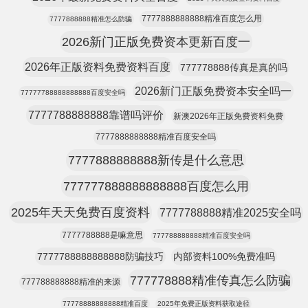
7777888888888精准百度怎么用
7777888888精准怎么防骗
2026新门正版免费资本更新百度一
2026年正版资料免费资料百度
777778888传真是真的吗
2026新门正版免费资本安全吗一
77777788888888888百度安全吗
7777788888888靠谱吗评价
新澳2026年正版免费资料免费
7777888888888精准百度安全吗
7777888888888新传是什么意思
777777888888888888百度怎么用
2025年天天免费百度资料
7777788888精准2025安全吗
7777788888是嘛意思
777788888888精准百度安全吗
7777788888888888防骗技巧
内部资料100%免费准吗
777778888精准传真怎么防骗
777788888888精准的来源
77778888888888精准百度
2025年免费正版资料获取途径