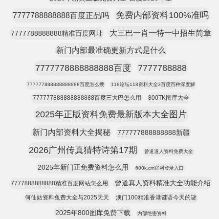
免费内部资料100%准吗
7777788888888百度正品吗
大三巴一肖一特一中招生简章
7777788888888精准百度网址
新门内部最准确更新方式是什么
7777778888888888百度
7777788888
777777888888888888百度怎么搜
118论坛118资料大全3百度百种深度解
777777888888888888百度三大巴怎么用
800TK图库大全
2025年正版资料免费最新版本大全图片
新门内部资料大全揭秘
777777888888888新疆
2026广州传真猜特诗第17期
曾道道人资料免费大全
2025年新门正免费资料怎么用
600k.cm官网登录入口
曾道真人资料精准大全功能介绍
7777888888888精准百度网站怎么用
何仙姑资料兔费大全与2025天天
澳门100精准香港谜语今天的谜
2025年800图库免费下载
内部绝密资料