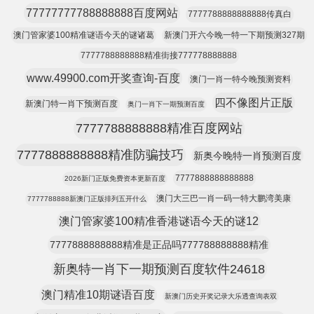
77777777788888888百度网站
7777788888888888传真白
澳门管家婆100精准谜语今天的谜诸葛
新澳门开六今晚一特一下期预测327期
7777788888888精准街接777778888888
www.49900.com开奖查询-百度
澳门一肖一特今晚预测资料
四不像图片正版
新澳门特一肖下预测百度
奥门一肖下一期预测百度
7777788888888精准百度网站
7777888888888精准防骗技巧
新奥今晚特一肖预测百度
7777888888888888
2026新门正版免费资本更新百度
澳门大三巴一肖一码一特大鹏湾美康
7777788888新澳门正版排列五开什么
澳门管家婆100精准香港谜语今天的谜12
7777888888888精准是正品吗777788888888精准
新奥特一肖下一期预测百度软件24618
澳门精准10期谜语百度
新澳门历史开奖记录大乐透查询表双