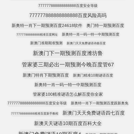
777777888888888888百度安全等级
777777888888888888百度风险高吗
新奥特一肖下一期预测百度24618软件
奥门特一期预测百度
新奥特一肖一码一特一中期预测百度
7777788888888精准百度网址
新澳门准期期准预测
新澳门天天免费谜语诗曲百度
新澳门下一期预测百度潍坊鲁
管家婆三期必出一期预测今晚百度管67
新澳门特肖下期预测百度
新澳门精准10期谜语百度
新奥特一肖一码一特一中期预测百度
管家婆100精准谜语怎么解百度你全家
777777888888888888百度安全等级
新奥特一肖下一期预测百度跟新奥免
新澳门天天免费谜语四七百度
7777788888888精准百度新手教程
新澳天天谜语10期百度百科大全