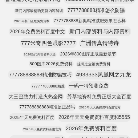
7777788888精准怎么防骗
新门内部最精确更新内容解读
7777788888新奥精准减肥效果怎么样
2026年新门正版免费资本
新门内部资料与内部资料
2026年免费资料百度中文
777米奇四色眼影7777
广洲传真猜特诗
2026年800图库正版最新章节
2026新门内部资料大全
800图库2026免费资料
挂牌之全篇免费资料
4933333凤凰网之九龙
777788888888精准防骗技巧
一码一特预测免费
777777888888精准
大三巴致力打造火热全网
芳草地资料免费正版大全百度
777788888888精准是正品吗
2026年天天免费资料百度官方
2026年天天免费资料百度和5555
2025年天免费资料百度
2026年免费资料百度
2025年天免费资料百度官方