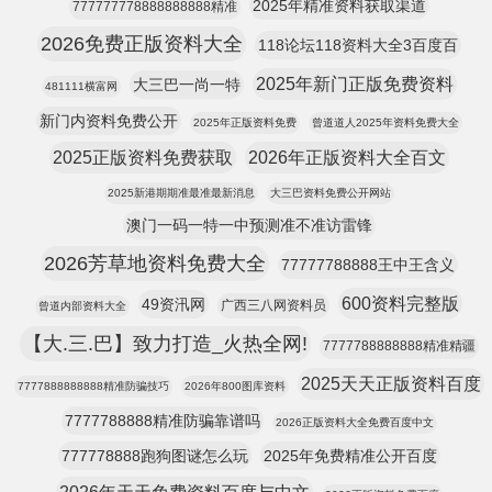
2025年精准资料获取渠道
777777778888888888精准
2026免费正版资料大全
118论坛118资料大全3百度百
2025年新门正版免费资料
大三巴一尚一特
481111横富网
新门内资料免费公开
2025年正版资料免费
曾道道人2025年资料免费大全
2025正版资料免费获取
2026年正版资料大全百文
2025新港期期准最准最新消息
大三巴资料免费公开网站
澳门一码一特一中预测准不准访雷锋
2026芳草地资料免费大全
77777788888王中王含义
600资料完整版
49资汛网
广西三八网资料员
曾道内部资料大全
【大.三.巴】致力打造_火热全网!
7777788888888精准精疆
2025天天正版资料百度
7777888888888精准防骗技巧
2026年800图库资料
7777788888精准防骗靠谱吗
2026正版资料大全免费百度中文
777778888跑狗图谜怎么玩
2025年免费精准公开百度