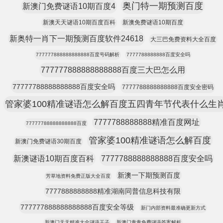
奥门特一期预测百度
新澳门免费谜语10期百度4
新澳天天谜语10期百度百科
新澳免费谜语10期百度
新奥特一肖下一期预测百度软件24618
大三巴免费资料大全百度
777777888888888888百度号码解析
7777788888888百度安全吗
777777888888888888百度三大巴怎么用
77777788888888888百度安全吗
7777788888888888百度安全密码
管家婆100精准谜语怎么解百度五四青年节代表什么生
7777788888888精准百度网址
77777788888888888百度
管家婆100精准谜语怎么解百度
新澳门免费谜语30期百度
新澳谜语10期百度百科
7777788888888888百度安全吗
新澳一下期预测百度
芳草地资料免费正版大全百度
7777888888888精准湖南同普信息科技有限
777777888888888888百度安全等级
新门内部资料最准确更新方式
新澳门天天精准大全谜语王子
新澳门青青免费谜语答案解析