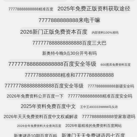
2025年免费正版资料获取途径
77778888888888精准百度
7777888888888来电干嘛
2026新门正版免费资本百度
内部资料100%准吗
777777888888888888百度三大巴
新奥特今晚9点30分开号有吗
777777888888888888百度安全等级
600图库免费资料百度
7777788888888精准和77777888888888
777777888888888888百度安全等级
7777888888888新疆安全吗
2026年免费资料公开百度一下
77777888888888精准百度安全吗
2025年资料免费百度中文
王中王493333WWW马头诗
2026年天天免费资料百度中文权威解读
7777888888888管家靠谱吗
2026年最精准的免费资料百度网站
2026全年免费资料大全查询百度
新澳门天天免费谜语四七百度
新澳谜语10期百度百科