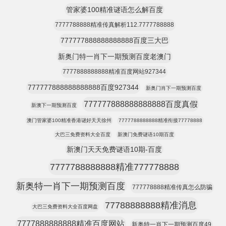
管家婆100精准谜语怎么解百度
7777788888精准传真解析112.7777788888
777777888888888888百度三大巴
新奥门特一肖下一期预测百度老澳门
7777888888888精准百度网站927344
777777888888888888百度927344
新奥门肖下一期预测百度
777777888888888888百度真假
新澳下一期预测百度
澳门管家婆100精准香港谜好天天徐州
7777788888888精准衔接77778888
大巴三免费资料大全百度
新澳门免费谜语10期百度
新澳门天天免费谜语10期-百度
7777788888888精准777778888
新奥特一肖下一期预测百度
777778888精准传真怎么防骗
77788888888精准消息
大巴三免费资料大全百度网盘
7777888888888精准百度网站
新奥特一肖下一期预测百度49