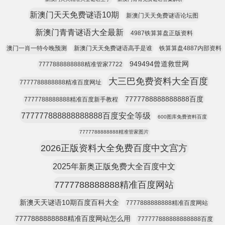
新澳门天天免费谜语10期
新澳门天天免费谜语论坛图
新澳门青青谜语大全最新
4987铁算算盘正版资料
澳门一肖一特今晚预测
新澳门天天免费谜语高手是谁
铁算算盘4887内部资料
949494曾道救世网
7777888888888精准管家7722
大三巴免费资料大全百度
7777788888888精准百度网址
7777788888888888百度
7777788888888精准百度新手教程
777777888888888888百度安全等级
600图库免费资料百度
7777788888888精准管家图片
2026正版资料大全免费百度中文宫方
2025年新奥正版免费大全百度中文
7777788888888精准百度网站
新澳天天谜语10期百度百科大全
7777888888888精准百度网站
7777888888888精准百度网站怎么用
777777888888888888百度