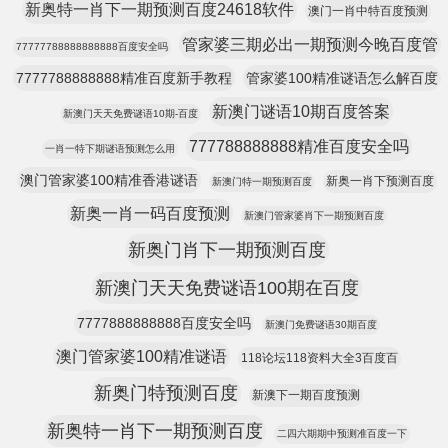
新奥特一肖下一期预测百度24618软件
澳门一肖中特百度预测
管家婆三期必出一期预测今晚百度管
77777788888888888百度安全吗
7777788888888精准百度新手教程
管家婆100精准谜语怎么解百度
新澳门谜语10期百度答案
新澳门天天免费谜语10期-百度
777788888888精准百度安全吗
一肖一特下期谜语预测怎么用
澳门管家婆100精准香港谜语
新奥一肖下预测百度
新澳门特一期预测百度
新奥一肖一码百度预测
新澳门管家婆肖下一期预测百度
新奥门肖下一期预测百度
新澳门天天免费谜语100期在百度
7777888888888百度安全吗
新澳门免费谜语30期百度
澳门管家婆100精准谜语
118论坛118资料大全3百度百
新奥门特预测百度
新澳下一期百度预测
新奥特一肖下一期预测百度
二四六期期中预测准百度一下