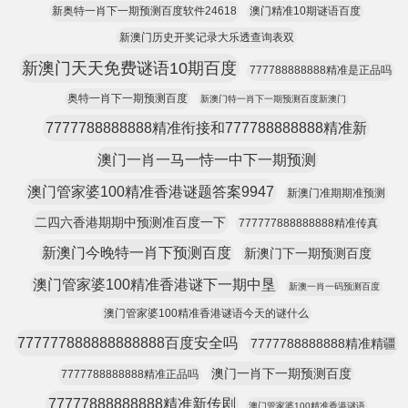
新奥特一肖下一期预测百度软件24618
澳门精准10期谜语百度
新澳门历史开奖记录大乐透查询表双
新澳门天天免费谜语10期百度
777788888888精准是正品吗
奥特一肖下一期预测百度
新澳门特一肖下一期预测百度新澳门
7777788888888精准衔接和777788888888精准新
澳门一肖一马一恃一中下一期预测
澳门管家婆100精准香港谜题答案9947
新澳门准期期准预测
二四六香港期期中预测准百度一下
777777888888888精准传真
新澳门今晚特一肖下预测百度
新澳门下一期预测百度
澳门管家婆100精准香港谜下一期中垦
新澳一肖一码预测百度
澳门管家婆100精准香港谜语今天的谜什么
777777888888888888百度安全吗
7777788888888精准精疆
澳门一肖下一期预测百度
7777788888888精准正品吗
77777888888888精准新传剧
澳门管家婆100精准香港谜语