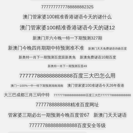
7777777777788888882325
澳门管家婆100精准香港谜语今天的谜什么
澳门管家婆100精准香港谜语今天的谜12
新澳门开六今晚一特一下期预测327期
新澳门今晚四肖期期中特预测准不准
新澳门天天免费谜语诗曲百度
新奥特一肖下一期预测百度跟新奥免
新澳免费谜语10期百度
新奥特一肖下一期预测百度49
777777888888888888百度三大巴怎么用
澳门管家婆100准谜语今天26年香港
澳门一100%一中一特下期预测湖南湖南
大三巴成都三肖三码中特
777777888888888888百度三大巴77777788888888888
7777788888888精准百度网址
管家婆三期必出一期预测今晚百度管67
新澳门天天谜语
777777888888888888百度安全等级