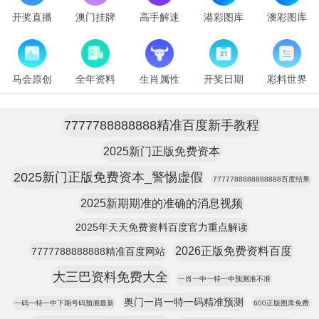
开奖直播
澳门挂牌
高手解迷
港彩图库
澳彩图库
马会原创
全年资料
生肖属性
开奖日期
彩料世界
7777788888888精准百度新手教程
2025新门正版免费资本
2025新门正版免费资本_警惕虚假
7777788888888888百度结果
2025新期期准的准确的消息视频
2025年天天免费资料百度官力重点解读
2026正版免费资料百度
7777788888888精准百度网站
大三巴资料免费大全
一肖一中一特一中预测准不准
奥门一肖一特一码精准预测
一码一特一中下期号码预测最新
600正版图库免费