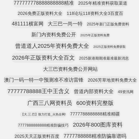
777777778888888888精准
2025年精准资料获取渠道
2026免费正版资料大全
118论坛118资料大全3百度百
481111横富网
大三巴一尚一特
2025年新门正版免费资料
新门内资料免费公开
2025年正版资料免费
曾道道人2025年资料免费大全
2025正版资料免费获取
2026年正版资料大全百文
2025新港期期准最准最新消息
大三巴资料免费公开网站
澳门一码一特一中预测准不准访雷锋
2026芳草地资料免费大全
77777788888王中王含义
曾道内部资料大全
49资汛网
广西三八网资料员
600资料完整版
7777788888888精准精疆
【大.三.巴】致力打造_火热全网!
2026年800图库资料
7777888888888精准防骗技巧
7777788888精准防骗靠谱吗
2025天天正版资料百度