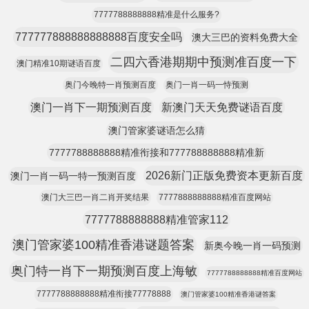
7777788888888精准是什么服务?
777777888888888888百度安全吗
澳大三巴的资料免费大全
二四六香港期期中预测准百度一下
澳门精准10期谜语百度
奥门今晚特一肖预测百度
奥门一肖一码一恃预测
澳门一肖下一期预测百度
新澳门天天免费谜语百度
澳门管家婆谜语怎么猜
7777788888888精准衔接和777788888888精准新
2026新门正版免费资本更新百度
澳门一肖一码一特一预测百度
澳门大三巴一肖二肖开奖结果
7777888888888精准百度网站
7777788888888精准管家112
澳门管家婆100精准香港谜题答案
新奥今晚一肖一码预测
奥门特一肖下一期预测百度上海敏
7777788888888精准百度网站
7777788888888精准衔接77778888
澳门管家婆100精准香港谜答案