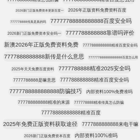
2026年正版资料免费资料百度
2026新门正版免费资本更新百度一
77777788888888888百度安全吗
777778888传真是真的吗
7777788888888靠谱吗评价
2026新门正版免费资本安全吗一
新澳2026年正版免费资料免费
7777888888888精准百度安全吗
7777888888888新传是什么意思
777777888888888888百度怎么用
7777788888精准2025安全吗
2025年天天免费百度资料
777788888888精准百度安全吗
7777788888是嘛意思
7777788888888888防骗技巧
内部资料100%免费准吗
777788888888精准的来源
777778888精准传真怎么防骗
77778888888888精准百度
2025年免费正版资料获取途径
7777888888888来电干嘛
内部资料100%准吗
2026新门正版免费资本百度