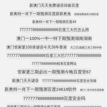
新澳门天天免费谜语诗曲百度
新奥特一肖下一期预测百度跟新奥免
新澳免费谜语10期百度
新奥特一肖下一期预测百度49
777777888888888888百度三大巴怎么用
澳门一100%一中一特下期预测湖南湖南
澳门管家婆100准谜语今天26年香港
大三巴成都三肖三码中特
777777888888888888百度三大巴77777788888888888
7777788888888精准百度网址
管家婆三期必出一期预测今晚百度管67
新澳门天天谜语
777777888888888888百度安全等级
新奥特一肖下一期预测百度24618软件
澳门一肖中特百度预测
77777788888888888百度安全吗
管家婆三期必出一期预测今晚百度管