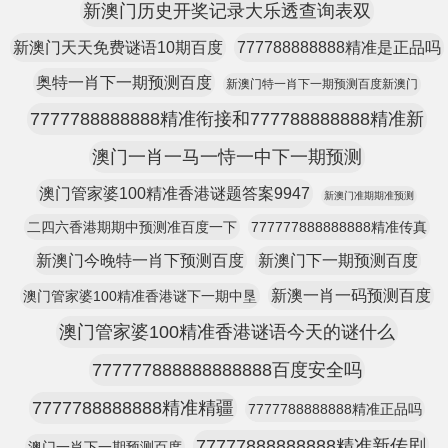
新澳门历史开奖记录大乐透查询表双
新澳门天天免费谜语10期百度
777788888888精准是正品吗
奥特一肖下一期预测百度
新澳门特一肖下一期预测百度新澳门
7777788888888精准衔接和777788888888精准新
澳门一肖一马一恃一中下一期预测
澳门管家婆100精准香港谜题答案9947
新澳门准期期准预测
二四六香港期期中预测准百度一下
777777888888888精准传真
新澳门今晚特一肖下预测百度
新澳门下一期预测百度
新澳一肖一码预测百度
澳门管家婆100精准香港谜下一期中垦
澳门管家婆100精准香港谜语今天的谜什么
777777888888888888百度安全吗
7777788888888精准精疆
7777788888888精准正品吗
77777888888888精准新传剧
澳门一肖下一期预测百度