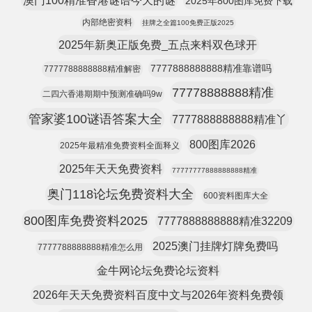
澳门100精准香港谜语今天的谜
2025年800图库免费下载
内部绝密资料
挂牌之全篇100免费正版2025
2025年新奥正版免费_五点来料双色球开
7777888888888精准靠谱吗
7777788888888精准解密
77778888888精准
二四六香港期期中预测准确吗9w
管家婆100谜语答案大全
7777888888888精准丫
800图库2026
2025年最精准免费资料全面释义
2025年天天免费资料
77777777888888888精准
奥门118论坛免费资料大全
600资料图库大全
800图库免费资料2025
7777888888888精准32209
2025澳门挂牌灯牌免费吗
7777788888888精准怎么用
金牛网论坛免费论坛资料
2026年天天免费资料百度中文与2026年资料免费领