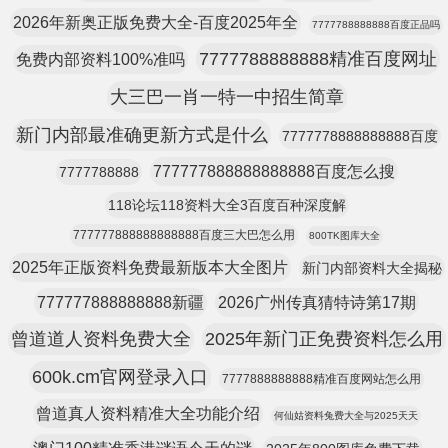
2026年新奥正版免费大全-百度2025年全
7777788888888百度正品吗
7777788888888精准百度网址
免费内部资料100%准吗
大三巴一肖一特一中招生简章
新门内部最准确更新方式是什么
7777778888888888百度
777777888888888888百度怎么搜
7777788888
118论坛118资料大全3百度百种深度解
777777888888888888百度三大巴怎么用
800TK图库大全
2025年正版资料免费最新版本大全图片
新门内部资料大全揭秘
777777888888888新疆
2026广州传真猜特诗第17期
曾道道人资料免费大全
2025年新门正免费资料怎么用
600k.cm官网登录入口
7777888888888精准百度网站怎么用
曾道真人资料精准大全功能介绍
何仙姑资料兔费大全与2025天天