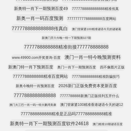
新奥特一肖下一期预测百度49
7777788888888888精准传真
新奥一肖一码百度预测
77777777788888888百度网站
7777788888888888传真白
澳门管家婆100精准谜语今天的谜诸葛
新澳门开六今晚一特一下期预测327期
7777788888888精准街接777778888888
澳门一肖一特今晚预测资料
www.49900.com开奖查询-百度
新澳门特一肖下预测百度
奥门一肖下一期预测百度
四不像图片正版
7777788888888精准百度网站
7777888888888精准防骗技巧
2026新门正版免费资本更新百度
新奥今晚特一肖预测百度
7777888888888888
7777788888新澳门正版排列五开什么
澳门管家婆100精准香港谜语今天的谜12
澳门大三巴一肖一码一特大鹏湾美康
7777888888888精准是正品吗777788888888精准
新奥特一肖下一期预测百度软件24618
澳门精准10期谜语百度