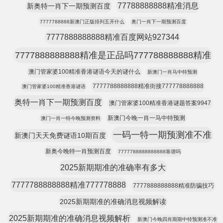
77788888888精准消息
新奥特一肖下一期预测百度
7777788888新澳门正版排列五开什么
奥门一肖下一期预测百度
7777888888888精准百度网站927344
7777888888888精准是正品吗777788888888精准
澳门管家婆100精准香港谜语今天的谜什么
新澳门一肖马中特预测
7777788888888精准街接777778888888
澳门管家婆100精准香港谜语
奥特一肖下一期预测百度
澳门管家婆100精准香港谜题答案9947
新澳门今晚一肖一马中特预测
澳门一肖一特今晚预测资料
一码一特一期预测准不准
新澳门天天免费谜语10期百度
新奥今晚特一肖预测百度
7777788888888888靠谱吗
2025新期期准的准确率有多大
7777788888888精准777778888
7777888888888精准防骗技巧
2025新期期准的准确消息视频解读
2025新期期准的准确消息视频解析
新澳门今晚四肖期期中特预测准不准