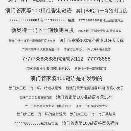
澳门管家婆100精准香港谜语
奥门今晚特一肖预测百度
7777888888888精准777788888888精准
777788888888精准正品防骗方法
新奥特一码下一期预测百度
2025新门正版免费资本,警惕虚假
澳门管家婆100精准香港谜好天天徐
新奥门特一肖下一期预测百度上海敏
二四六期期中预测准百度一下
管家婆三期必出一期预测今晚百度管
77778888
7777788888888精准管家112
管家婆白小姐期期准预测100
新奥特一下一期预测百度
澳门管家婆100谜语是谁发明的
澳门大三巴一肖一码一特老板是谁
新澳门天天免费谜语10期-百度小兔子
澳门管家婆100准谜语今天25年
新澳门天天免费谜语百度
大三巴的资料免费大全一同新门天天
澳大三巴的资料免费大全
澳门大三巴一肖二码的坐井观天
澳门大三巴一肖二肖开奖结果
澳门管家婆100谜语答案头码诗
7777788888888精准新官家