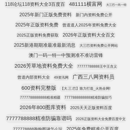
481111横富网
118论坛118资料大全3百度百
大三巴一尚一特
2025年新门正版免费资料
新门内资料免费公开
2025年正版资料免费
曾道道人2025年资料免费大全
2026年正版资料大全百文
2025正版资料免费获取
2025新港期期准最准最新消息
大三巴资料免费公开网站
澳门一码一特一中预测准不准访雷锋
2026芳草地资料免费大全
77777788888王中王含义
广西三八网资料员
曾道内部资料大全
49资汛网
600资料完整版
【大.三.巴】致力打造_火热全网!
7777788888888精准精疆
7777888888888精准防骗技巧
2026年800图库资料
2025天天正版资料百度
7777788888精准防骗靠谱吗
2026正版资料大全免费百度中文
2025年免费精准公开百度
777778888跑狗图谜怎么玩