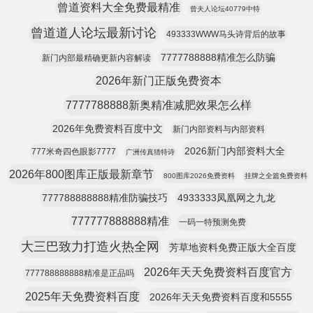
曾道资料大全免费最精准
曾夫人论坛40779中特
曾道道人论坛最新讨论
493333WWW马头诗背后的故事
7777788888精准怎么防骗
新门内部最精确更新内容解读
2026年新门正版免费资本
7777788888新奥精准减肥效果怎么样
2026年免费资料百度中文
新门内部资料与内部资料
2026新门内部资料大全
777米奇四色眼影7777
广洲传真猜特诗
2026年800图库正版最新章节
800图库2026免费资料
挂牌之全篇免费资料
777788888888精准防骗技巧
4933333凤凰网之九龙
777777888888精准
一码一特预测免费
大三巴致力打造火热全网
芳草地资料免费正版大全百度
2026年天天免费资料百度官方
777788888888精准是正品吗
2025年天免费资料百度
2026年天天免费资料百度和5555