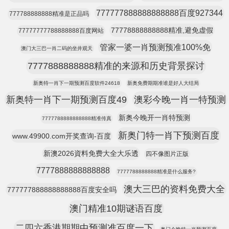
777777888888888888百度927344
777788888888精准是正品吗
77778888888888精准,避免虚假
77777777788888888百度网站
管家一婆一肖预测预准100%免
澳门大三巴一肖二码的坐井观天
7777888888888精准的来源和历史背景探讨
新奥特一肖下一期预测百度软件24618
新奥免费期期准谁是好人大结局
新奥特一肖下一期预测百度49
澳彩今晚一肖一特预测
新奥今晚开一肖特预测
7777788888888888精准传真
新奥门特一肖下预测百度
www.49900.com开奖查询-百度
新澳2026資料免费大全大乐透
四不像图片正版
7777888888888888
7777788888888精准是什么服务?
澳大三巴的资料免费大全
777777888888888888百度安全吗
澳门精准10期谜语百度
二四六香港期期中预测准百度一下