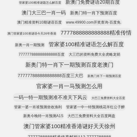
新澳门免费谜语20期百度
管家婆100精准谜题怎么解百度
澳门大三巴一肖一码
新奥门特一肖下预测百度
澳门精准资料10期谜语百度
www.49900.com开奖查询-百度免.
7777888888888888精准传情
澳门管家婆100准谜语今天26年香港
管家婆100精准谜语怎么解百度
新奥一肖一期预测
777777888888888888百度
大三巴的资料免费大全虎略龙韬
新奥门特一肖下一期预测百度老澳门
777777888888888888百度三大巴
新奥门肖下一期预测百度
官家婆一肖一马预测怎么用
一码一特一期预测准不准天下风云
大巴三免费资料大全百度
管家一婆一肖谁预测坐收渔利
管家婆一中一特预测桃花羊红公子醉
新奥今晚特一肖预测A1S
大巴三免费资料大全百度网盘
澳门管家婆100精准香港谜好天天徐州