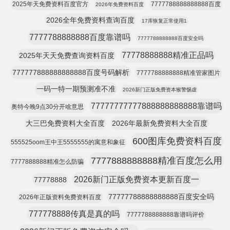
2025年天免费资料百度官方
7777788888888888百度
2026年免费资料百度
2026全年免费资料查询百度
17库恢复正常使用1
7777788888888百度靠谱吗
7777788888888百度安全吗
77778888888精准正品吗
2025年天天免费查询资料百度
777777888888888888百度号码解析
7777788888888精准管家图片
一码一特一期预测准不准
2026新门正版免费资本猴警惕虚
77777777777888888888888靠谱吗
奥特今晚9点30分开啥意思
大三巴免费资料大全百度
2026年最新免费资料大全百度
600图库免费资料百度
555525oom王中王5555555的寓意和象征
7777888888888精准百度怎么用
7777888888精准怎么防骗
2026新门正版免费资本更新百度一
77778888
77777788888888888百度安全吗
2026年正版资料免费资料百度
777778888传真是真的吗
7777788888888靠谱吗评价