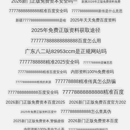
2026新门正版免费资本安全吗一
新澳2026年正版免费资料免费
7777888888888精准百度安全吗
7777888888888新传是什么意思
2025年天天免费百度资料
新疆777788888888888888是啥
2025年免费正版资料获取途径
777777888888888888百度怎么用
广东八二站82953ccm是正规网站吗
7777788888精准2025安全吗
7777788888是嘛意思
内部资料100%免费准吗
777788888888精准百度安全吗
777778888精准传真怎么防骗
777788888888精准的来源
77778888888888精准百度
7777888888888百度安全吗
2026新门正版免费资本百度2025
2026新门正版免费百度官方202
7777888888888怎么查真伪
2025年免费正版资料百度中
2026新门正版免费资本百度
2025新门正版免费资本,警惕虚假
内部资料100%真中怎么弄
7777788888888888防骗技巧