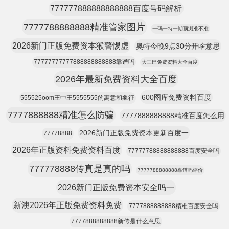
777777888888888888百度号码解析
7777788888888精准管家图片
一码一特一期预测准不准
2026新门正版免费资本猴警惕虚
奥特今晚9点30分开啥意思
77777777777888888888888靠谱吗
大三巴免费资料大全百度
2026年最新免费资料大全百度
600图库免费资料百度
555525oom王中王5555555的寓意和象征
7777888888精准怎么防骗
7777888888888精准百度怎么用
2026新门正版免费资本更新百度一
77778888
2026年正版资料免费资料百度
77777788888888888百度安全吗
777778888传真是真的吗
7777788888888靠谱吗评价
2026新门正版免费资本安全吗一
新澳2026年正版免费资料免费
7777888888888精准百度安全吗
7777888888888新传是什么意思