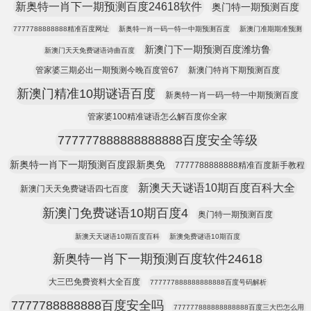
新奥特一肖下一期预测百度24618软件
奥门特一期预测百度
7777788888888精准百度网址
新奥特一肖一码一特一中期预测百度
新澳门准期期准预测
新澳门下一期预测百度潍坊鲁
新澳门天天免费谜语诗曲百度
管家婆三期必出一期预测今晚百度管67
新澳门特肖下期预测百度
新澳门精准10期谜语百度
新奥特一肖一码一特一中期预测百度
管家婆100精准谜语怎么解百度你全家
777777888888888888百度安全等级
新奥特一肖下一期预测百度跟新奥免
7777788888888精准百度新手教程
新澳天天谜语10期百度百科大全
新澳门天天免费谜语四七百度
新澳门免费谜语10期百度4
奥门特一期预测百度
新澳天天谜语10期百度百科
新澳免费谜语10期百度
新奥特一肖下一期预测百度软件24618
大三巴免费资料大全百度
777777888888888888百度号码解析
7777788888888百度安全吗
777777888888888888百度三大巴怎么用