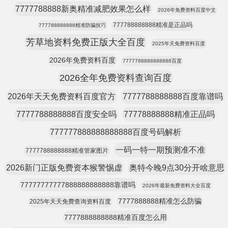
7777788888新奥精准减肥效果怎么样
2026年免费资料百度中文
777788888888精准是正品吗
777788888888精准防骗技巧
芳草地资料免费正版大全百度
2025年天免费资料百度
2026年免费资料百度
7777788888888888百度
2026全年免费资料查询百度
2026年天天免费资料百度官方
7777788888888百度靠谱吗
7777788888888百度安全吗
77778888888精准正品吗
777777888888888888百度号码解析
一码一特一期预测准不准
7777788888888精准管家图片
2026新门正版免费资本猴警惕虚
奥特今晚9点30分开啥意思
77777777777888888888888靠谱吗
2026年最新免费资料大全百度
7777888888精准怎么防骗
2025年天天免费查询资料百度
7777888888888精准百度怎么用