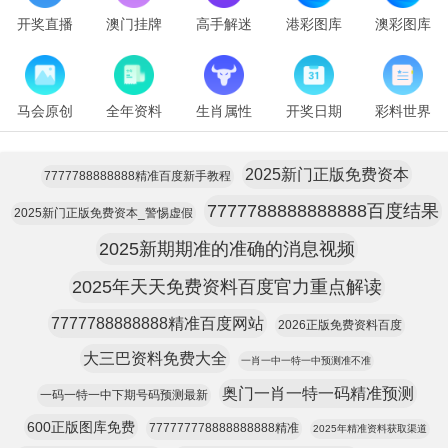
开奖直播
澳门挂牌
高手解迷
港彩图库
澳彩图库
马会原创
全年资料
生肖属性
开奖日期
彩料世界
2025新门正版免费资本
7777788888888精准百度新手教程
7777788888888888百度结果
2025新门正版免费资本_警惕虚假
2025新期期准的准确的消息视频
2025年天天免费资料百度官力重点解读
7777788888888精准百度网站
2026正版免费资料百度
大三巴资料免费大全
一肖一中一特一中预测准不准
奥门一肖一特一码精准预测
一码一特一中下期号码预测最新
600正版图库免费
777777778888888888精准
2025年精准资料获取渠道