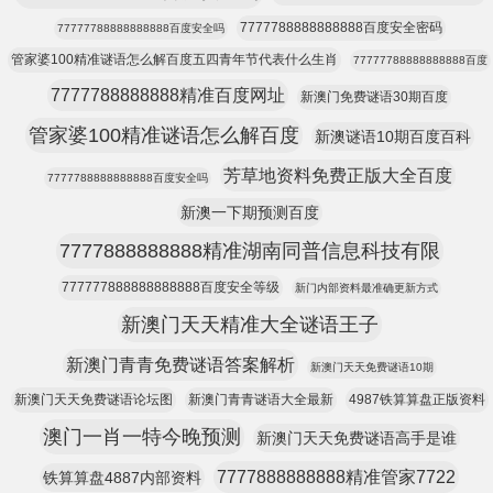
7777788888888888百度安全密码
77777788888888888百度安全吗
管家婆100精准谜语怎么解百度五四青年节代表什么生肖
77777788888888888百度
7777788888888精准百度网址
新澳门免费谜语30期百度
管家婆100精准谜语怎么解百度
新澳谜语10期百度百科
芳草地资料免费正版大全百度
7777788888888888百度安全吗
新澳一下期预测百度
7777888888888精准湖南同普信息科技有限
777777888888888888百度安全等级
新门内部资料最准确更新方式
新澳门天天精准大全谜语王子
新澳门青青免费谜语答案解析
新澳门天天免费谜语10期
新澳门天天免费谜语论坛图
新澳门青青谜语大全最新
4987铁算算盘正版资料
澳门一肖一特今晚预测
新澳门天天免费谜语高手是谁
7777888888888精准管家7722
铁算算盘4887内部资料