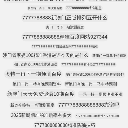
77788888888精准消息
新奥特一肖下一期预测百度
7777788888新澳门正版排列五开什么
奥门一肖下一期预测百度
7777888888888精准百度网站927344
7777888888888精准是正品吗777788888888精准
澳门管家婆100精准香港谜语今天的谜什么
新澳门一肖马中特预测
澳门管家婆100精准香港谜语
7777788888888精准街接777778888888
奥特一肖下一期预测百度
澳门管家婆100精准香港谜题答案9947
澳门一肖一特今晚预测资料
新澳门今晚一肖一马中特预测
新澳门天天免费谜语10期百度
一码一特一期预测准不准
7777788888888888靠谱吗
新奥今晚特一肖预测百度
2025新期期准的准确率有多大
7777788888888精准777778888
7777888888888精准防骗技巧