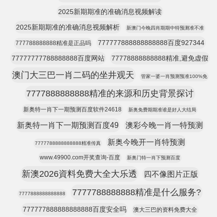
2025新期期准的准确消息视频解读
2025新期期准的准确消息视频解析
新澳门今晚四肖期期中特预测准不准
777777888888888888百度927344
777788888888精准是正品吗
77777777788888888百度网站
77778888888888精准,避免虚假
澳门大三巴一肖二码的坐井观天
管家一婆一肖预测预准100%免
7777888888888精准的来源和历史背景探讨
新奥特一肖下一期预测百度软件24618
新奥免费期期准谁是好人大结局
新奥特一肖下一期预测百度49
澳彩今晚一肖一特预测
新奥今晚开一肖特预测
7777788888888888精准传真
www.49900.com开奖查询-百度
新奥门特一肖下预测百度
新澳2026資料免费大全大乐透
四不像图片正版
7777788888888精准是什么服务?
7777888888888888
777777888888888888百度安全吗
澳大三巴的资料免费大全