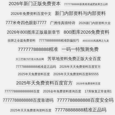
2026年新门正版免费资本
7777788888新奥精准减肥效果怎么样
新门内部资料与内部资料
2026年免费资料百度中文
777米奇四色眼影7777
广洲传真猜特诗
2026新门内部资料大全
800图库2026免费资料
2026年800图库正版最新章节
挂牌之全篇免费资料
777788888888精准防骗技巧
4933333凤凰网之九龙
777777888888精准
一码一特预测免费
芳草地资料免费正版大全百度
大三巴致力打造火热全网
777788888888精准是正品吗
2026年天天免费资料百度官方
2025年天免费资料百度
2026年天天免费资料百度和5555
2025年天免费资料百度官方
2026年免费资料百度
7777788888888888百度
2026全年免费资料查询百度
17库恢复正常使用1
7777788888888百度安全吗
7777788888888百度靠谱吗
77778888888精准正品吗
2025年天天免费查询资料百度