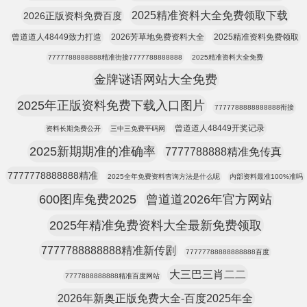
2025精准资料大全免费领取下载
2026正版资料免费百度
曾道道人48449致力打造
2026芳草地免费资料大全
2025精准资料免费领取
7777788888888精准街接7777788888888
2025精准资料大全免费
金牌谜语网站大全免费
2025年正版资料免费下载入口图片
7777788888888888衔接
曾道道人48449开奖记录
资料长期免费公开
三中三免费平码网
2025新期期准的准确率
7777788888精准免传真
7777778888888精准
2025全年免费资料杳询方法是什么呢
内部资料最准100%准吗
600图库兔费2025
曾道道2026年官方网站
2025年精准免费资料大全最新免费领取
7777788888888精准新传剧
77777788888888888百度
大三巴三肖二二
7777888888888精准百度网站
2026年新奥正版免费大全-百度2025年全