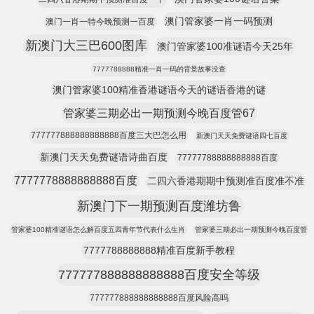
澳门管家婆一肖一码预测
澳门一肖一特今晚预测一百度
新澳门大三巴600图库
澳门管家婆100准谜语今天25年
7777788888精准一肖一码的背景故事没查
澳门管家婆100精准香港谜语今天的谜语香港的谜
管家婆三期必出一期预测今晚百度管67
777777888888888888百度三大巴怎么用
新澳门天天免费谜语四七百度
新澳门天天免费谜语诗曲百度
77777788888888888百度
7777778888888888百度
二四六香港期期中预测准百度准不准
新澳门下一期预测百度潍坊鲁
管家婆100精准谜语怎么解百度五四青年节代表什么生肖
管家婆三期必出一期预测今晚百度管
7777788888888精准百度新手教程
777777888888888888百度安全等级
777777888888888888百度风险高吗