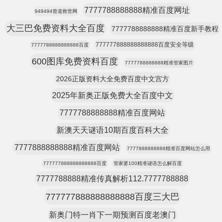
7777788888888精准百度网址
949494曾道救世网
大三巴免费资料大全百度
7777788888888精准百度新手教程
777777888888888888百度安全等级
7777788888888888百度
600图库免费资料百度
7777788888888精准管家图片
2026正版资料大全免费百度中文宫方
2025年新奥正版免费大全百度中文
7777788888888精准百度网站
新澳天天谜语10期百度百科大全
7777888888888精准百度网站
7777888888888精准百度网站怎么用
777777888888888888百度
管家婆100精准谜语怎么解百度
7777788888精准传真解析112.7777788888
777777888888888888百度三大巴
新奥门特一肖下一期预测百度老澳门