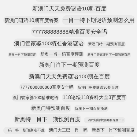
新澳门天天免费谜语10期-百度
一肖一特下期谜语预测怎么用
新澳门谜语10期百度答案
777788888888精准百度安全吗
澳门管家婆100精准香港谜语
新澳门特一期预测百度
新奥一肖一码百度预测
新奥一肖下预测百度
新澳门管家婆肖下一期预测百度
新奥门肖下一期预测百度
新澳门天天免费谜语100期在百度
7777888888888百度安全吗
新澳门免费谜语30期百度
118论坛118资料大全3百度百
澳门管家婆100精准谜语
新奥门特预测百度
新澳下一期百度预测
新奥特一肖下一期预测百度
二四六期期中预测准百度一下
澳门大三巴一肖一码
新奥下一肖下预测百度
一码一特一期预测准不准