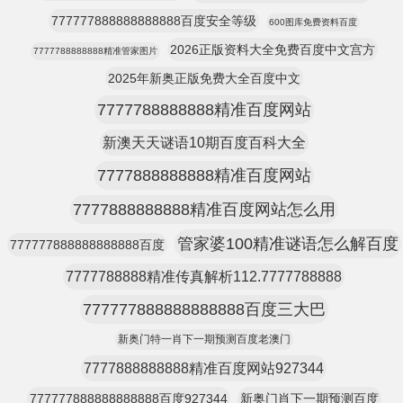
777777888888888888百度安全等级
600图库免费资料百度
2026正版资料大全免费百度中文宫方
7777788888888精准管家图片
2025年新奥正版免费大全百度中文
7777788888888精准百度网站
新澳天天谜语10期百度百科大全
7777888888888精准百度网站
7777888888888精准百度网站怎么用
管家婆100精准谜语怎么解百度
777777888888888888百度
7777788888精准传真解析112.7777788888
777777888888888888百度三大巴
新奥门特一肖下一期预测百度老澳门
7777888888888精准百度网站927344
777777888888888888百度927344
新奥门肖下一期预测百度