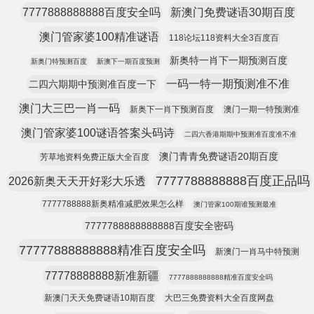
7777888888888百度安全吗
新澳门免费谜语30期百度
澳门管家婆100精准谜语
118论坛118资料大全3百度百
新奥特一肖下一期预测百度
新奥门特预测百度
新澳下一期百度预测
一码一特一期预测准不准
二四六期期中预测准百度一下
澳门大三巴一肖一码
新奥下一肖下预测百度
澳门一期一特预测准
澳门管家婆100谜语答案头码诗
二四六香港期期中预测准百度准不准
澳门青青免费谜语20期百度
芳草地资料免费正版大全百度
7777788888888百度正品吗
2026新奥天天开好彩大乐透
7777788888新奥精准减肥效果怎么样
澳门管家100期谁预测最准
7777788888888888百度安全密码
77777888888888精准百度安全吗
新澳门一肖马中特预测
77778888888新准新疆
7777888888888精准百度安全吗
新澳门天天免费谜语10期百度
大巴三免费资料大全百度网盘