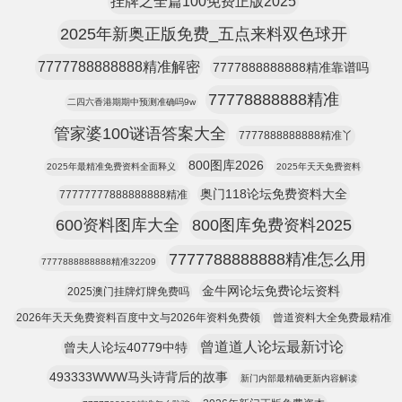
挂牌之全篇100免费正版2025
2025年新奥正版免费_五点来料双色球开
7777788888888精准解密
7777888888888精准靠谱吗
77778888888精准
二四六香港期期中预测准确吗9w
管家婆100谜语答案大全
7777888888888精准丫
800图库2026
2025年最精准免费资料全面释义
2025年天天免费资料
奥门118论坛免费资料大全
77777777888888888精准
600资料图库大全
800图库免费资料2025
7777788888888精准怎么用
7777888888888精准32209
金牛网论坛免费论坛资料
2025澳门挂牌灯牌免费吗
2026年天天免费资料百度中文与2026年资料免费领
曾道资料大全免费最精准
曾道道人论坛最新讨论
曾夫人论坛40779中特
493333WWW马头诗背后的故事
新门内部最精确更新内容解读