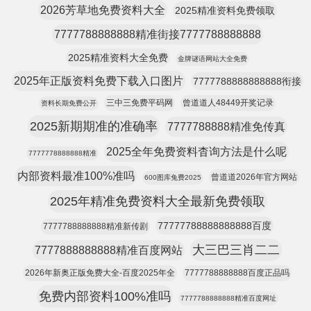
2026芳草地免费资料大全
2025精准资料免费领取
7777788888888精准街接7777788888888
2025精准资料大全免费
金牌谜语网站大全免费
2025年正版资料免费下载入口图片
7777788888888888衔接
三中三免费平码网
曾道道人48449开奖记录
资料长期免费公开
2025新期期准的准确率
7777788888精准免传真
2025全年免费资料杳询方法是什么呢
7777778888888精准
内部资料最准100%准吗
曾道道2026年官方网站
600图库兔费2025
2025年精准免费资料大全最新免费领取
77777788888888888百度
7777788888888精准新传剧
大三巴三肖二二
7777888888888精准百度网站
2026年新奥正版免费大全-百度2025年全
7777788888888百度正品吗
免费内部资料100%准吗
7777788888888精准百度网址