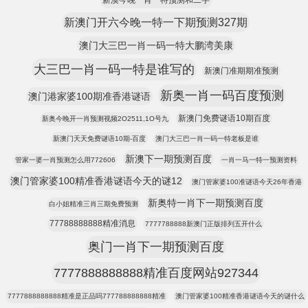
新澳今晚一肖一特预测和二字
新澳门开六今晚一特一下期预测327期
澳门大三巴一肖一码一特大鹏湾美康
大三巴一肖一码一特是谁写的
新澳门准期期准预测
新奥一肖一码百度预测
澳门港家婆100期准香港谜语
新澳门免费谜语10期百度
新奥今晚开一肖预测视频2O2511,1O号九
新澳门天天免费谜语10期-百度
澳门大三巴一肖一码一特老板是谁
新澳下一期预测百度
管家一婆一肖预测怎么用772606
一肖一马一特一预测资料
澳门管家婆100精准香港谜语今天的谜12
澳门管家婆100准谜语今天26年香港
新奥特一肖下一期预测百度
白小姐精准三肖三期免费预测
77788888888精准消息
7777788888新澳门正版排列五开什么
奥门一肖下一期预测百度
7777888888888精准百度网站927344
7777888888888精准是正品吗777788888888精准
澳门管家婆100精准香港谜语今天的谜什么