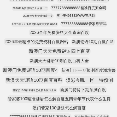
77777888888888精准百度安全吗
2026年免费资料公开百度一下
王中王493333WWW马头诗
2025年资料免费百度中文
7777888888888管家靠谱吗
2026年天天免费资料百度中文权威解读
2026全年免费资料大全查询百度
2026年最精准的免费资料百度网站
新澳谜语10期百度百科
新澳门天天免费谜语四七百度
新澳天天谜语10期百度百科大全
新澳门免费谜语10期百度4
新澳门下一期预测百度潍坊鲁
新澳天天谜语10期百度百科
澳彩今晚一肖一特预测
新澳门特肖下期预测百度
管家婆100精准谜语怎么解百度你全家
管家婆100精准谜语怎么解百度五四青年节代表什么生肖
澳门管家100谜题怎么解百度
7777788888新澳门正版排列五开什么