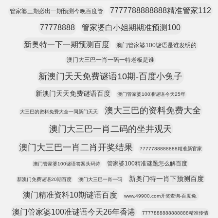
7777788888888精准管家112
管家婆三期必出一期预测今晚百度管
77778888
管家婆白小姐期期准预测100
新奥特一下一期预测百度
澳门管家婆100谜语是谁发明的
澳门大三巴一肖一码一特老板是谁
新澳门天天免费谜语10期-百度小兔子
新澳门天天免费谜语百度
澳门管家婆100准谜语今天25年
澳大三巴的资料免费大全
大三巴的资料免费大全一同新门天天
澳门大三巴一肖二码的坐井观天
澳门大三巴一肖二肖开奖结果
7777788888888精准新官家
管家婆100精准谜题怎么解百度
澳门管家婆100谜语答案头码诗
新奥门特一肖下预测百度
新澳门免费谜语20期百度
澳门大三巴一肖一码
澳门精准资料10期谜语百度
www.49900.com开奖查询-百度免.
澳门管家婆100准谜语今天26年香港
7777888888888888精准传情