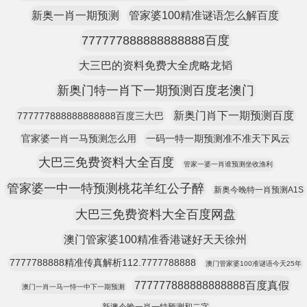
新奥一肖一期预测
管家婆100精准谜语怎么解百度
777777888888888888百度
大三巴的资料免费大全虎略龙韬
新奥门特一肖下一期预测百度老澳门
新奥门肖下一期预测百度
777777888888888888百度三大巴
官家婆一肖一马预测怎么用
一码一特一期预测准不准天下风云
大巴三免费资料大全百度
管家一婆一肖谁预测坐收渔利
管家婆一中一特预测桃花羊红公子醉
新奥今晚特一肖预测A1S
大巴三免费资料大全百度网盘
澳门管家婆100精准香港谜好天天徐州
7777788888精准传真解析112.7777788888
澳门管家婆100准谜语今天25年
777777888888888888百度真假
澳门一肖一马一恃一中下一期预测