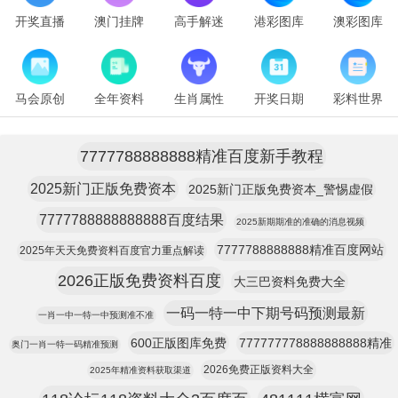
开奖直播
澳门挂牌
高手解迷
港彩图库
澳彩图库
马会原创
全年资料
生肖属性
开奖日期
彩料世界
7777788888888精准百度新手教程
2025新门正版免费资本
2025新门正版免费资本_警惕虚假
7777788888888888百度结果
2025新期期准的准确的消息视频
7777788888888精准百度网站
2025年天天免费资料百度官力重点解读
2026正版免费资料百度
大三巴资料免费大全
一码一特一中下期号码预测最新
一肖一中一特一中预测准不准
600正版图库免费
777777778888888888精准
奥门一肖一特一码精准预测
2026免费正版资料大全
2025年精准资料获取渠道